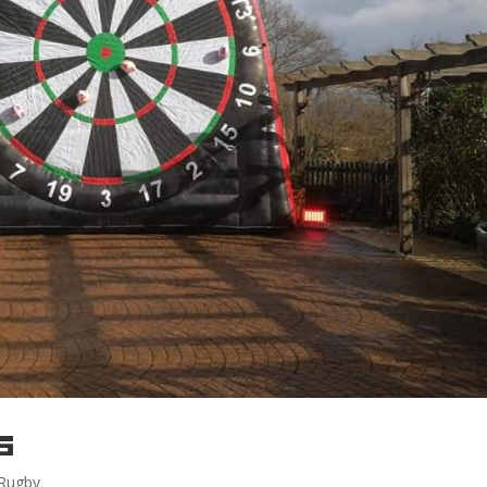
s
 Rugby