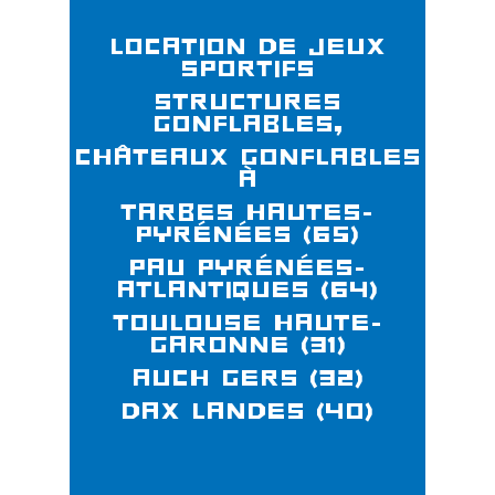
Location de jeux
sportifs
structures
gonflables,
châteaux gonflables
à
Tarbes Hautes-
Pyrénées (65)
Pau Pyrénées-
Atlantiques (64)
Toulouse Haute-
Garonne (31)
Auch Gers (32)
Dax Landes (40)