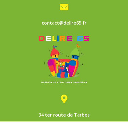

contact@delire65.fr

34 ter route de Tarbes
65360 MOMERES