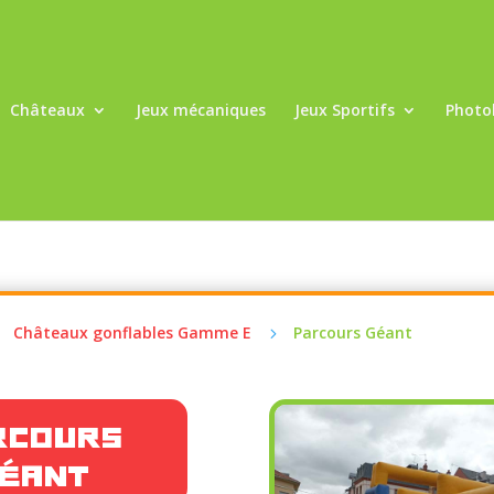
Châteaux
Jeux mécaniques
Jeux Sportifs
Photo
Châteaux gonflables Gamme E
Parcours Géant
5
5
rcours
éant