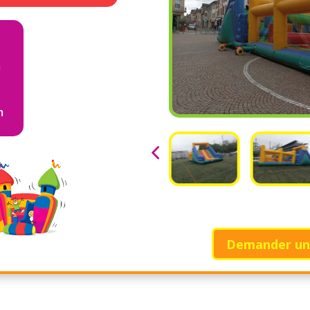
m
m
m
Demander un