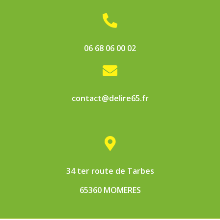

06 68 06 00 02

contact@delire65.fr

34 ter route de Tarbes
65360 MOMERES